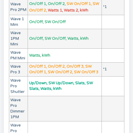
On/Off 1, On/Off 2,
SW On/Off 1, SW
Wave
*1
Pro 2PM
On/Off 2,
Watts 1, Watts 2, kWh
Wave 1
On/Off, SW On/Off
Mini
Wave
1PM
On/Off, SW On/Off, Watts, kWh
Mini
Wave
Watts, kWh
PM Mini
Wave
On/Off 1, On/Off 2, On/Off 3, SW
*1
Pro 3
On/Off 1, SW On/Off 2, SW On/Off 3
Wave
Up/Down, SW Up/Down, Slats, SW
Pro
Slats, Watts, kWh
Shutter
Wave
Pro
Dimmer
1PM
Wave
Pro