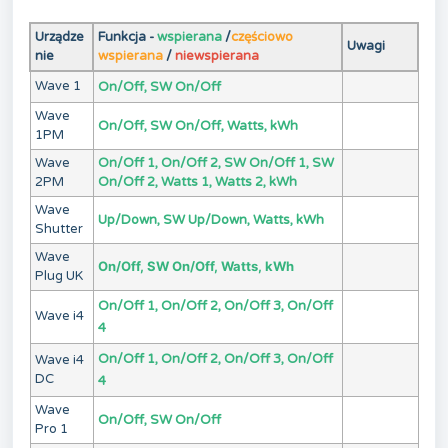
Urządze
Funkcja -
wspierana
/
częściowo
Uwagi
nie
wspierana
/
niewspierana
Wave 1
On/Off, SW On/Off
Wave
On/Off, SW On/Off, Watts, kWh
1PM
Wave
On/Off 1, On/Off 2, SW On/Off 1, SW
2PM
On/Off 2, Watts 1, Watts 2, kWh
Wave
Up/Down, SW Up/Down, Watts, kWh
Shutter
Wave
On/Off, SW On/Off, Watts, kWh
Plug UK
On/Off 1, On/Off 2, On/Off 3, On/Off
Wave i4
4
On/Off 1, On/Off 2, On/Off 3, On/Off
Wave i4
DC
4
Wave
On/Off, SW On/Off
Pro 1