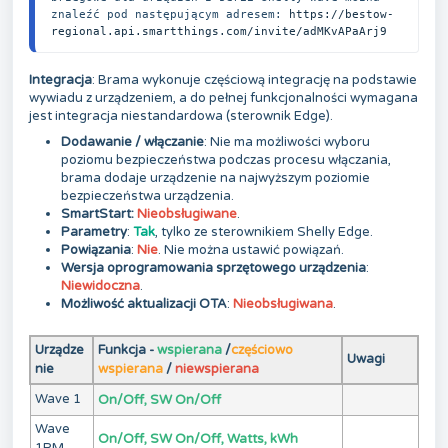
znaleźć pod następującym adresem: 
https://bestow-
regional.api.smartthings.com/invite/adMKvAPaArj9
Integracja
: Brama wykonuje częściową integrację na podstawie
wywiadu z urządzeniem, a do pełnej funkcjonalności wymagana
jest integracja niestandardowa (sterownik Edge).
Dodawanie / włączanie
: Nie ma możliwości wyboru
poziomu bezpieczeństwa podczas procesu włączania,
brama dodaje urządzenie na najwyższym poziomie
bezpieczeństwa urządzenia.
SmartStart:
Nieobsługiwane
.
Parametry
:
Tak
, tylko ze sterownikiem Shelly Edge.
Powiązania
:
Nie
.
Nie można ustawić powiązań.
Wersja oprogramowania sprzętowego urządzenia
:
Niewidoczna
.
Możliwość aktualizacji OTA
:
Nieobsługiwana
.
Urządze
Funkcja -
wspierana
/
częściowo
Uwagi
nie
wspierana
/
niewspierana
Wave 1
On/Off, SW On/Off
Wave
On/Off, SW On/Off, Watts, kWh