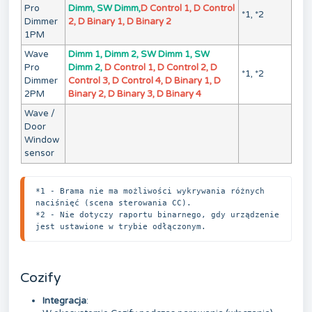
Pro
Dimm, SW Dimm,
D Control 1, D Control
*1, *2
Dimmer
2, D Binary 1, D Binary 2
1PM
Wave
Dimm 1, Dimm 2, SW Dimm 1, SW
Pro
Dimm 2,
D Control 1, D Control 2, D
*1, *2
Dimmer
Control 3, D Control 4, D Binary 1, D
2PM
Binary 2, D Binary 3, D Binary 4
Wave /
Door
Window
sensor
*1 - Brama nie ma możliwości wykrywania różnych 
naciśnięć (scena sterowania CC).

*2 - Nie dotyczy raportu binarnego, gdy urządzenie 
jest ustawione w trybie odłączonym.
Cozify
Integracja
: