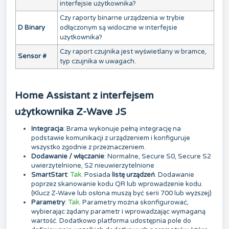
interfejsie użytkownika?
Czy raporty binarne urządzenia w trybie
D Binary
odłączonym są widoczne w interfejsie
użytkownika?
Czy raport czujnika jest wyświetlany w bramce,
Sensor #
typ czujnika w uwagach.
Home Assistant z interfejsem
użytkownika Z-Wave JS
Integracja
: Brama wykonuje pełną integrację na
podstawie komunikacji z urządzeniem i konfiguruje
wszystko zgodnie z przeznaczeniem.
Dodawanie / włączanie
: Normalne, Secure S0, Secure S2
uwierzytelnione, S2 nieuwierzytelnione
SmartStart
:
Tak
. Posiada
listę urządzeń
. Dodawanie
poprzez skanowanie kodu QR lub wprowadzenie kodu.
(Klucz Z-Wave lub osłona muszą być serii 700 lub wyższej)
Parametry
:
Tak
. Parametry można skonfigurować,
wybierając żądany parametr i wprowadzając wymaganą
wartość. Dodatkowo platforma udostępnia pole do