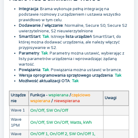
Integracja
: Brama wykonuje pełną integrację na
podstawie rozmowy z urządzeniem i ustawia wszystko
prawidłowo w tym celu.
Dodawanie / włączanie
: Normalne, Secure S0, Secure S2
uwierzytelnione, S2 nieuwierzytelnione
SmartStart
:
Tak
. Istnieje
lista urządzeń
SmartStart, do
której można dodawać urządzenia, ale należy włączyć
przypisywanie w S2.
Parametry
:
Tak
. Parametry można ustawić, wybierając z
listy parametrów urządzenia i wprowadzając żądaną
wartość.
Powiązania
:
Tak
. Powiązania można ustawić w bramce.
Wersja oprogramowania sprzętowego urządzenia
:
Tak
Możliwość aktualizacji OTA
:
Tak
Urządze
Funkcja -
wspierana
/
częściowo
Uwagi
nie
wspierana
/
niewspierana
Wave 1
On/Off, SW On/Off
Wave
On/Off, SW On/Off, Watts, kWh
1PM
Wave
On/Off 1, On/Off 2, SW On/Off 1,