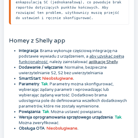
enkapsulacją SC (jednokanałową), co powoduje brak 
raportów dotyczących punktów końcowych. Aby 
rozwiązać ten problem, użytkownicy muszą przejść 
do ustawień i ręcznie skonfigurować.
Homey z Shelly app
Integracja
: Brama wykonuje częściową integrację na
podstawie wywiadu z urządzeniem, a
aby uzyskać pełną
funkcjonalność
, należy zainstalować
aplikację Shelly
.
Dodawanie / włączanie
: Normalne, bezpieczne
uwierzytelnianie S2, S2 bez uwierzytelniania
SmartStart:
Nieobsługiwane
.
Parametry
:
Tak
. Parametry można skonfigurować,
wybierając żądany parametr i wprowadzając lub
wybierając żądaną wartość. Dodatkowo brama
udostępnia pole do definiowania wszelkich dodatkowych
parametrów, które nie zostały wymienione.
Powiązania
:
Tak
. Można ustawić powiązania.
Wersja oprogramowania sprzętowego urządzenia
:
Tak
.
Można zweryfikować.
Obsługa OTA
:
Nieobsługiwane
.