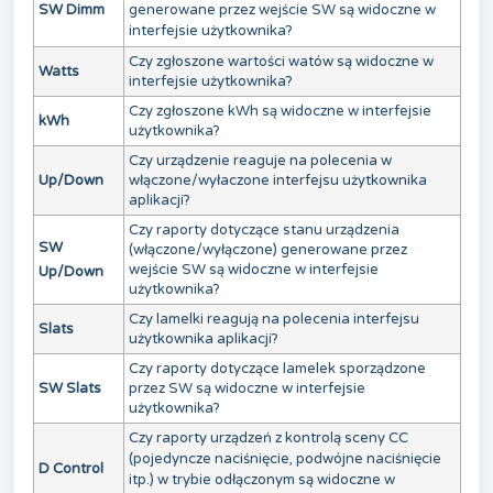
SW Dimm
generowane przez wejście SW są widoczne w
interfejsie użytkownika?
Czy zgłoszone wartości watów są widoczne w
Watts
interfejsie użytkownika?
Czy zgłoszone kWh są widoczne w interfejsie
kWh
użytkownika?
Czy urządzenie reaguje na polecenia w
Up/Down
włączone/wyłaczone interfejsu użytkownika
aplikacji?
Czy raporty dotyczące stanu urządzenia
SW
(włączone/wyłączone) generowane przez
wejście SW są widoczne w interfejsie
Up/Down
użytkownika?
Czy lamelki reagują na polecenia interfejsu
Slats
użytkownika aplikacji?
Czy raporty dotyczące lamelek sporządzone
SW Slats
przez SW są widoczne w interfejsie
użytkownika?
Czy raporty urządzeń z kontrolą sceny CC
(pojedyncze naciśnięcie, podwójne naciśnięcie
D Control
itp.) w trybie odłączonym są widoczne w