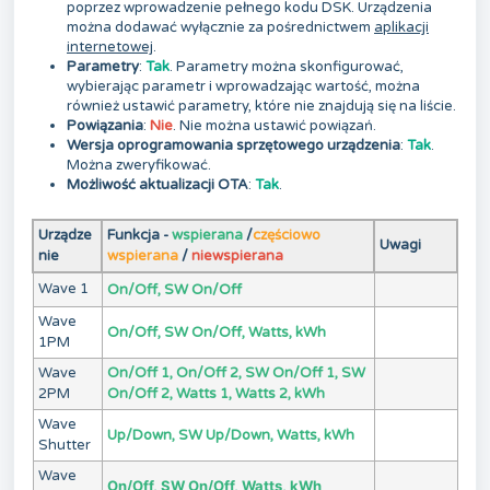
poprzez wprowadzenie pełnego kodu DSK. Urządzenia
można dodawać wyłącznie za pośrednictwem
aplikacji
internetowej
.
Parametry
:
Tak
. Parametry można skonfigurować,
wybierając parametr i wprowadzając wartość, można
również ustawić parametry, które nie znajdują się na liście.
Powiązania
:
Nie
. Nie można ustawić powiązań.
Wersja oprogramowania sprzętowego urządzenia
:
Tak
.
Można zweryfikować.
Możliwość aktualizacji OTA
:
Tak
.
Urządze
Funkcja -
wspierana
/
częściowo
Uwagi
nie
wspierana
/
niewspierana
Wave 1
On/Off, SW On/Off
Wave
On/Off, SW On/Off, Watts, kWh
1PM
Wave
On/Off 1, On/Off 2, SW On/Off 1, SW
2PM
On/Off 2, Watts 1, Watts 2, kWh
Wave
Up/Down, SW Up/Down, Watts, kWh
Shutter
Wave
On/Off, SW On/Off, Watts, kWh