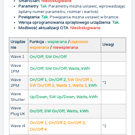
SmartStart
:
Nieobsługiwane
.
Parametry
:
Tak
. Parametry można ustawić, wprowadzając
żądany numer parametru, rozmiar i wartość.
Powiązania
:
Tak
. Powiązania można ustawić w bramce.
Wersja oprogramowania sprzętowego urządzenia
:
Tak
.
Możliwość aktualizacji OTA
:
Nieobsługiwane
.
Urządze
Funkcja -
wspierana
/
częściowo
Uwagi
nie
wspierana
/
niewspierana
Wave 1
On/Off, SW On/Off
Wave
On/Off, SW On/Off, Watts, kWh
1PM
Wave
On/Off 1, On/Off 2,
SW On/Off 1,
*1
2PM
SW On/Off 2, Watts 1, Watts 2,
kWh
Wave
Up/Down, SW Up/Down, Watts, kWh
Shutter
Wave
On/Off, SW On/Off, Watts, kWh
Plug UK
On/Off 1, On/Off 2, On/Off 3,
Wave i4
*1
On/Off 4