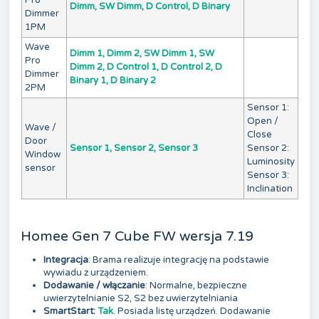
Pro
Dimm, SW Dimm, D Control, D Binary
Dimmer
1PM
Wave
Dimm 1, Dimm 2, SW Dimm 1, SW
Pro
Dimm 2, D Control 1, D Control 2, D
Dimmer
Binary 1, D Binary 2
2PM
Sensor 1:
Open /
Wave /
Close
Door
Sensor 1, Sensor 2, Sensor 3
Sensor 2:
Window
Luminosity
sensor
Sensor 3:
Inclination
Homee Gen 7 Cube FW wersja 7.19
Integracja
: Brama realizuje integrację na podstawie
wywiadu z urządzeniem.
Dodawanie / włączanie
: Normalne, bezpieczne
uwierzytelnianie S2, S2 bez uwierzytelniania
SmartStart:
Tak
. Posiada listę urządzeń. Dodawanie