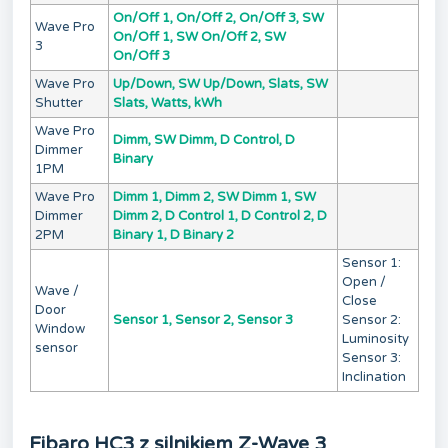
On/Off 1, On/Off 2, On/Off 3, SW
Wave Pro
On/Off 1, SW On/Off 2, SW
3
On/Off 3
Wave Pro
Up/Down, SW Up/Down, Slats, SW
Shutter
Slats, Watts, kWh
Wave Pro
Dimm, SW Dimm, D Control, D
Dimmer
Binary
1PM
Wave Pro
Dimm 1, Dimm 2, SW Dimm 1, SW
Dimmer
Dimm 2, D Control 1, D Control 2, D
2PM
Binary 1, D Binary 2
Sensor 1:
Open /
Wave /
Close
Door
Sensor 1, Sensor 2, Sensor 3
Sensor 2:
Window
Luminosity
sensor
Sensor 3:
Inclination
Fibaro HC3 z silnikiem Z-Wave 3