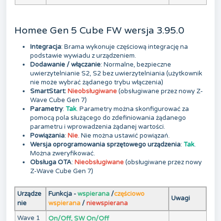
Homee Gen 5 Cube FW wersja 3.95.0
Integracja
: Brama wykonuje częściową integrację na
podstawie wywiadu z urządzeniem.
Dodawanie / włączanie
: Normalne, bezpieczne
uwierzytelnianie S2, S2 bez uwierzytelniania (użytkownik
nie może wybrać żądanego trybu włączenia)
SmartStart:
Nieobsługiwane
(obsługiwane przez nowy Z-
Wave Cube Gen 7)
Parametry
:
Tak
. Parametry można skonfigurować za
pomocą pola służącego do zdefiniowania żądanego
parametru i wprowadzenia żądanej wartości.
Powiązania
:
Nie
. Nie można ustawić powiązań.
Wersja oprogramowania sprzętowego urządzenia
:
Tak
.
Można zweryfikować.
Obsługa OTA
:
Nieobsługiwane
(obsługiwane przez nowy
Z-Wave Cube Gen 7)
Urządze
Funkcja -
wspierana
/
częściowo
Uwagi
nie
wspierana
/
niewspierana
Wave 1
On/Off, SW On/Off