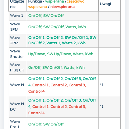
Urządze
Funkcja -
wspierana
/
częściowo
Uwagi
nie
wspierana
/
niewspierana
Wave 1
On/Off, SW On/Off
Wave
On/Off, SW On/Off, Watts, kWh
1PM
Wave
On/Off 1, On/Off 2, SW On/Off 1, SW
2PM
On/Off 2, Watts 1, Watts 2, kWh
Wave
Up/Down, SW Up/Down, Watts, kWh
Shutter
Wave
On/Off, SW On/Off, Watts, kWh
Plug UK
On/Off 1, On/Off 2, On/Off 3, On/Off
Wave i4
*1
4,
Control 1, Control 2, Control 3,
Control 4
On/Off 1, On/Off 2, On/Off 3, On/Off
Wave i4
*1
4,
Control 1, Control 2, Control 3,
DC
Control 4
Wave
On/Off, SW On/Off
Pro 1