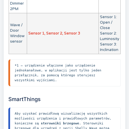
Dimmer
2PM
Sensor 1:
Open /
Wave /
Close
Door
Sensor 1, Sensor 2, Sensor 3
Sensor 2:
Window
Luminosity
sensor
Sensor 3:
Inclination
*1 – urządzenie włączone jako urządzenie 
jednokanałowe, w aplikacji jest tylko jeden 
przełącznik, za pomocą którego sterujesz 
wszystkimi wyjściami.
SmartThings 
Aby uzyskać prawidłową wizualizację wszystkich 
możliwości urządzenia i prawidłowych parametrów, 
konieczne są 
sterowniki brzegowe
. Sterowniki 
brzegowe dla urządzeń z serii Shelly Wave można 