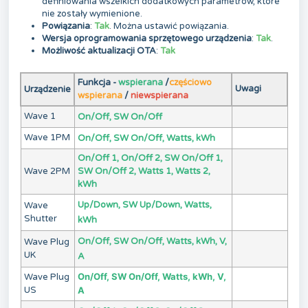
definiowania wszelkich dodatkowych parametrów, które
nie zostały wymienione.
Powiązania
:
Tak
. Można ustawić powiązania.
Wersja oprogramowania sprzętowego urządzenia
:
Tak
.
Możliwość aktualizacji OTA
:
Tak
Funkcja -
wspierana
/
częściowo
Uwagi
Urządzenie
wspierana
/
niewspierana
Wave 1
On/Off, SW On/Off
Wave 1PM
On/Off, SW On/Off, Watts, kWh
On/Off 1, On/Off 2, SW On/Off 1,
Wave 2PM
SW On/Off 2, Watts 1, Watts 2,
kWh
Up/Down, SW Up/Down, Watts,
Wave
Shutter
kWh
On/Off, SW On/Off, Watts, kWh, V,
Wave Plug
UK
A
On/Off, SW On/Off, Watts, kWh, V,
Wave Plug
US
A